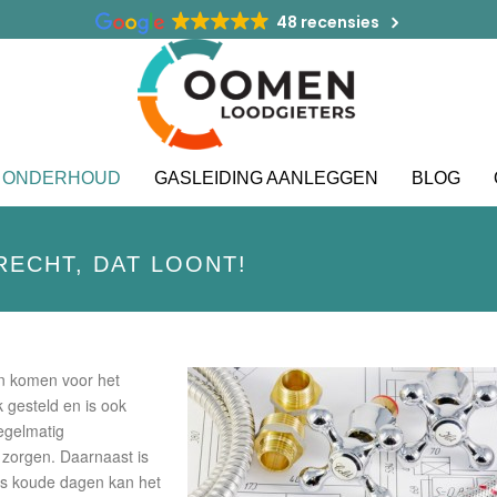
48 recensies
 ONDERHOUD
GASLEIDING AANLEGGEN
BLOG
ECHT, DAT LOONT!
n komen voor het
 gesteld en is ook
egelmatig
 zorgen. Daarnaast is
ens koude dagen kan het