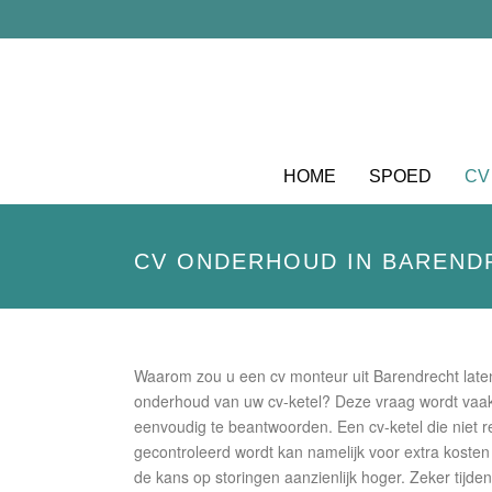
HOME
SPOED
CV
CV ONDERHOUD IN BARENDR
Waarom zou u een cv monteur uit Barendrecht late
onderhoud van uw cv-ketel? Deze vraag wordt vaak
eenvoudig te beantwoorden. Een cv-ketel die niet r
gecontroleerd wordt kan namelijk voor extra kosten
de kans op storingen aanzienlijk hoger. Zeker tijd