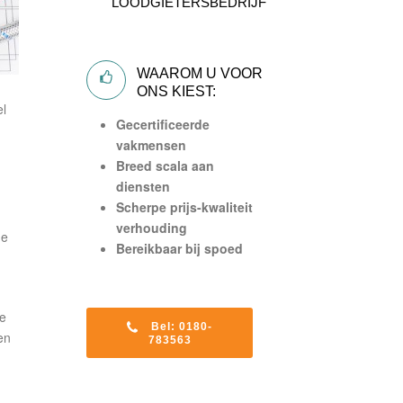
LOODGIETERSBEDRIJF
WAAROM U VOOR
ONS KIEST:
el
Gecertificeerde
vakmensen
Breed scala aan
diensten
Scherpe prijs-kwaliteit
verhouding
de
Bereikbaar bij spoed
de
Bel: 0180-
en
783563